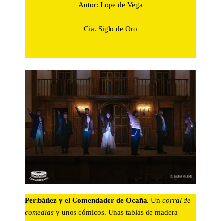
Autor: Lope de Vega​
Cía. Siglo de Oro
Peribáñez y el Comendador de Ocaña
. Un
corral de
comedias
y unos cómicos. Unas tablas de madera