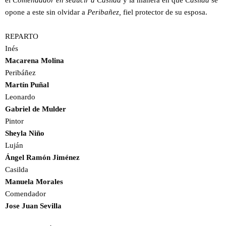
el
Comendador en seducir a Casilda
y la manera en que
Casilda
se
opone a este sin olvidar a
Peribañez,
fiel protector de su esposa.
REPARTO
Inés
Macarena Molina
Peribáñez
Martín Puñal
Leonardo
Gabriel de Mulder
Pintor
Sheyla Niño
Luján
Ángel Ramón Jiménez
Casilda
Manuela Morales
Comendador
Jose Juan Sevilla