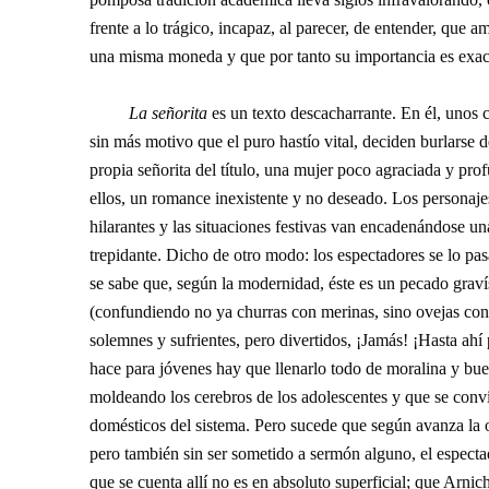
frente a lo trágico, incapaz, al parecer, de entender, que 
una misma moneda y que por tanto su importancia es exa
La señorita
es un texto descacharrante. En él, unos 
sin más motivo que el puro hastío vital, deciden burlarse
propia señorita del título, una mujer poco agraciada y pro
ellos, un romance inexistente y no deseado. Los personajes
hilarantes y las situaciones festivas van encadenándose una
trepidante. Dicho de otro modo: los espectadores se lo pa
se sabe que, según la modernidad, éste es un pecado gravís
(confundiendo no ya churras con merinas, sino ovejas con 
solemnes y sufrientes, pero divertidos, ¡Jamás! ¡Hasta ahí
hace para jóvenes hay que llenarlo todo de moralina y buen
moldeando los cerebros de los adolescentes y que se convie
domésticos del sistema. Pero sucede que según avanza la ob
pero también sin ser sometido a sermón alguno, el espect
que se cuenta allí no es en absoluto superficial; que Arnich