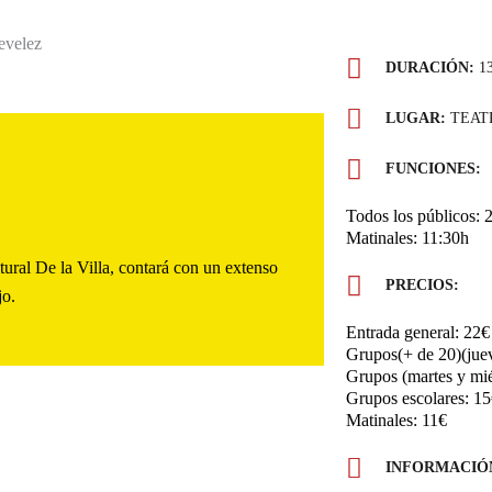
DURACIÓN:
13
LUGAR:
TEATR
FUNCIONES:
Todos los públicos: 
Matinales: 11:30h
ral De la Villa, contará con un extenso
PRECIOS:
jo.
Entrada general: 22€
Grupos(+ de 20)(juev
Grupos (martes y mié
Grupos escolares: 1
Matinales: 11€
INFORMACIÓN