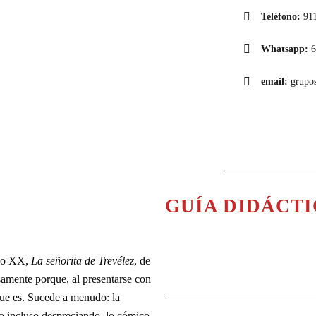
Teléfono:
91
Whatsapp:
6
email:
grupo
GUÍA DIDÁCT
glo XX,
La señorita de Trevélez
, de
samente porque, al presentarse con
que es. Sucede a menudo: la
 o incluso despreciando, lo cómico