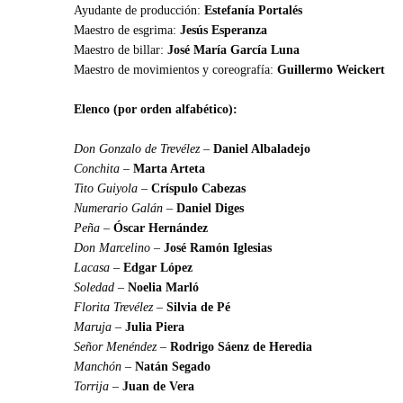
Ayudante de producción:
Estefanía Portalés
Maestro de esgrima:
Jesús Esperanza
Maestro de billar:
José María García Luna
Maestro de movimientos y coreografía:
Guillermo Weickert
Elenco (por orden alfabético):
Don Gonzalo de Trevélez –
Daniel Albaladejo
Conchita –
Marta Arteta
Tito Guiyola –
Críspulo Cabezas
Numerario Galán –
Daniel Diges
Peña –
Óscar Hernández
Don Marcelino –
José Ramón Iglesias
Lacasa –
Edgar López
Soledad –
Noelia Marló
Florita Trevélez –
Silvia de Pé
Maruja –
Julia Piera
Señor Menéndez –
Rodrigo Sáenz de Heredia
Manchón –
Natán Segado
Torrija –
Juan de Vera