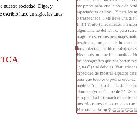
na nuestra sociedad. Digo, y
me preocupaba que la obra de Arni
espectadores de hoy... Y para los 
e escribió hace un siglo, las taras
o trasnochada... Me llevé una gratí
fin!!! Y, afortunadamente, mi aco
algún amante del teatro, para refr
magníficos, en sus personajes mati
a
inspiradas; cargados del humor del 
movimientos, tan bien trabajados y
Histrionismo muy bien medido. No p
TICA
las coreografías que nos hacían re
"guasa" (qué delicia). Vestuario vi
capacidad de mostrar espacios dife
temí que todo esto podría esconder 
medido. Y, al final, la triste histo
alumnos (yo diría que de 3° ESO a 
con poquita información que les de
posteriores respecto a muchas cuest
Hay que verla. ❤️🌹👏👏👏👏👏👏 