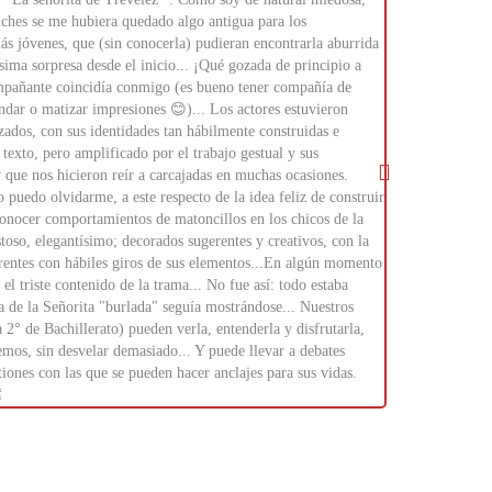
ches se me hubiera quedado algo antigua para los
a ir a ver la ob
más jóvenes, que (sin conocerla) pudieran encontrarla aburrida
semama!
sima sorpresa desde el inicio... ¡Qué gozada de principio a
mpañante coincidía conmigo (es bueno tener compañía de
endar o matizar impresiones 😊)... Los actores estuvieron
zados, con sus identidades tan hábilmente construidas e
texto, pero amplificado por el trabajo gestual y sus
 que nos hicieron reír a carcajadas en muchas ocasiones.
uedo olvidarme, a este respecto de la idea feliz de construir
conocer comportamientos de matoncillos en los chicos de la
stoso, elegantísimo; decorados sugerentes y creativos, con la
rentes con hábiles giros de sus elementos...En algún momento
el triste contenido de la trama... No fue así: todo estaba
ria de la Señorita "burlada" seguía mostrándose... Nuestros
2° de Bachillerato) pueden verla, entenderla y disfrutarla,
mos, sin desvelar demasiado... Y puede llevar a debates
iones con las que se pueden hacer anclajes para sus vidas.
‎