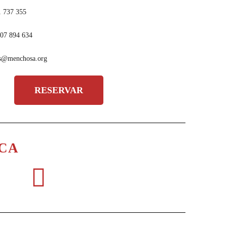
1 737 355
07 894 634
s@menchosa.org
RESERVAR
ICA