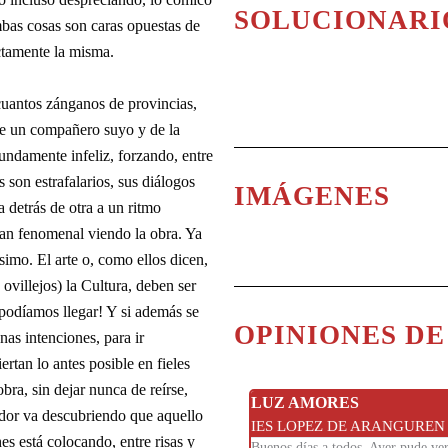
SOLUCIONARI
ambas cosas son caras opuestas de
ctamente la misma.
cuantos zánganos de provincias,
 de un compañero suyo y de la
fundamente infeliz, forzando, entre
 son estrafalarios, sus diálogos
IMÁGENES
 detrás de otra a un ritmo
san fenomenal viendo la obra. Ya
imo. El arte o, como ellos dicen,
ovillejos) la Cultura, deben ser
 podíamos llegar! Y si además se
OPINIONES D
as intenciones, para ir
rtan lo antes posible en fieles
ra, sin dejar nunca de reírse,
LUZ AMORES
ador va descubriendo que aquello
IES LOPEZ DE ARANGUREN
es está colocando, entre risas y
Buenos días a todos. Ayer pude ve