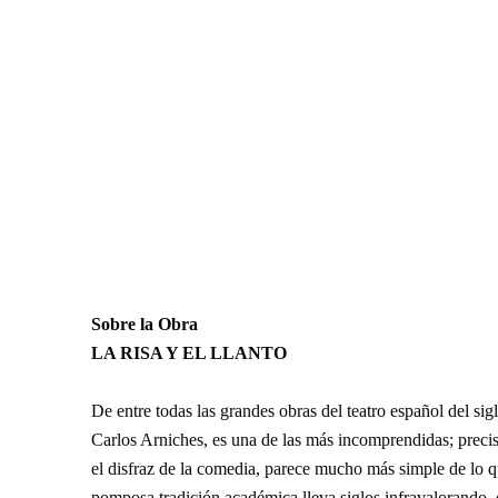
Sobre la Obra
LA RISA Y EL LLANTO
De entre todas las grandes obras del teatro español del si
Carlos Arniches, es una de las más incomprendidas; preci
el disfraz de la comedia, parece mucho más simple de lo 
pomposa tradición académica lleva siglos infravalorando,